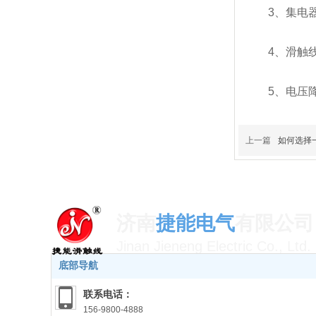
3、集电器性
4、滑触线变
5、电压降问
上一篇
如何选择
济南
捷
能电
气
有限公司
Jinan Jieneng Electric Co., Ltd.
底部导航
联系电话：
156-9800-4888